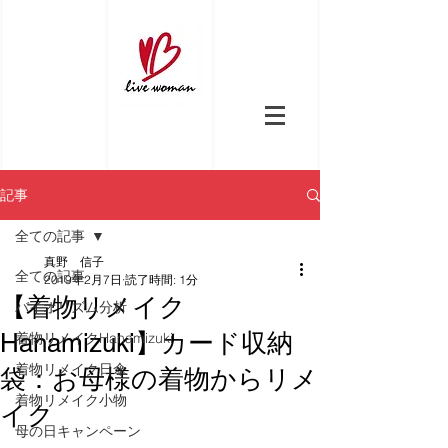
記事
全ての記事
真野 信子
全ての記事
2019年2月7日
読了時間: 1分
【着物リメイク
バイオリズム分析
Hanamizuki】カード収納
着物リメイクHanamizuki
着物リメイク日傘
袋：お母様の着物からリメ
着物リメイク小物
イク
母の日キャンペーン